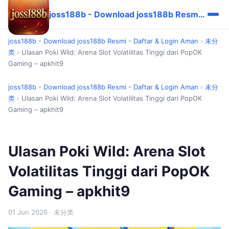
joss188b - Download joss188b Resmi - Daftar & Login Aman
joss188b - Download joss188b Resmi - Daftar & Login Aman
›
未分
类
›
Ulasan Poki Wild: Arena Slot Volatilitas Tinggi dari PopOK
Gaming – apkhit9
joss188b - Download joss188b Resmi - Daftar & Login Aman
›
未分
类
›
Ulasan Poki Wild: Arena Slot Volatilitas Tinggi dari PopOK
Gaming – apkhit9
Ulasan Poki Wild: Arena Slot
Volatilitas Tinggi dari PopOK
Gaming – apkhit9
01 Jun 2026
· 未分类