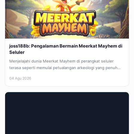
joss188b: Pengalaman Bermain Meerkat Mayhem di
Seluler
Menjelajahi dunia Meerkat Mayhem di perangkat seluler
terasa seperti memulai petualangan arkeologi yang penuh
warna langsung dari telapak tangan Anda....
04 Agu 2026