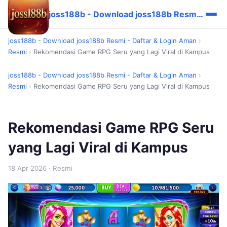
joss188b - Download joss188b Resmi - Daftar & Login Aman
joss188b - Download joss188b Resmi - Daftar & Login Aman
›
Resmi
›
Rekomendasi Game RPG Seru yang Lagi Viral di Kampus
joss188b - Download joss188b Resmi - Daftar & Login Aman
›
Resmi
›
Rekomendasi Game RPG Seru yang Lagi Viral di Kampus
Rekomendasi Game RPG Seru
yang Lagi Viral di Kampus
18 Apr 2026
· Resmi